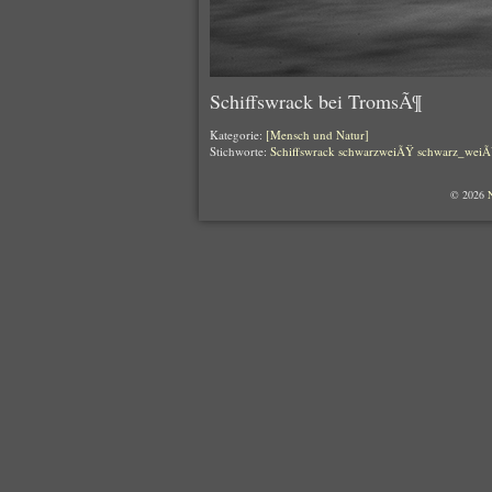
Schiffswrack bei TromsÃ¶
Kategorie:
[Mensch und Natur]
Stichworte:
Schiffswrack
schwarzweiÃŸ
schwarz_wei
© 2026
N