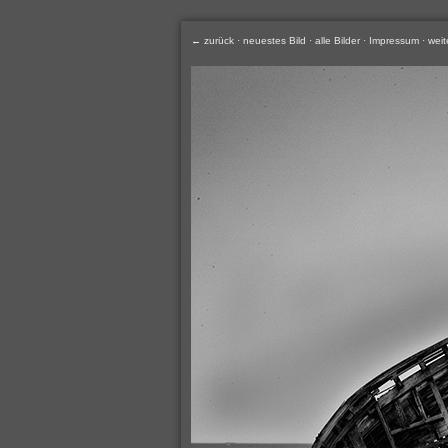
← zurück
·
neuestes Bild
·
alle Bilder
·
Impressum
·
weit