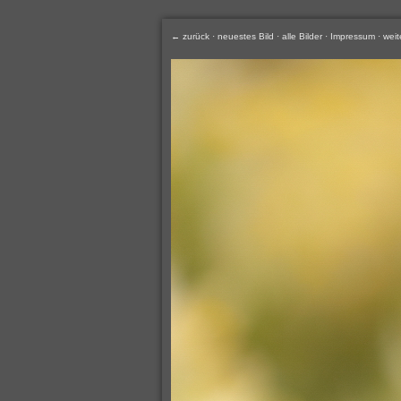
← zurück
·
neuestes Bild
·
alle Bilder
·
Impressum
·
weit