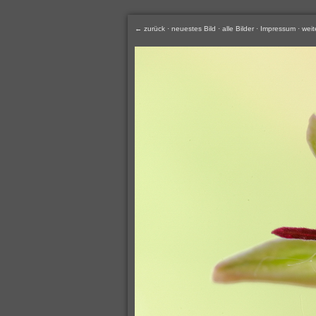
← zurück
·
neuestes Bild
·
alle Bilder
·
Impressum
·
weit