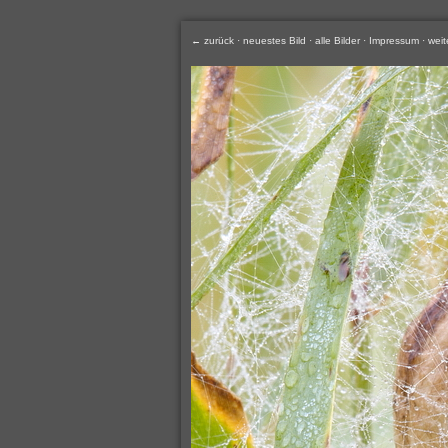
← zurück
·
neuestes Bild
·
alle Bilder
·
Impressum
·
weit