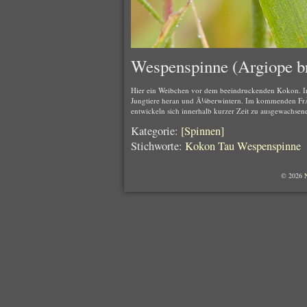
Wespenspinne (Argiope br
Hier ein Weibchen vor dem beeindruckenden Kokon. I
Jungtiere heran und Ã¼berwintern. Im kommenden Fr
entwickeln sich innerhalb kurzer Zeit zu ausgewachsen
Kategorie:
[Spinnen]
Stichworte:
Kokon
Tau
Wespenspinne
© 2026
N